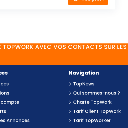
 TOPWORK AVEC VOS CONTACTS SUR LES 
FaceBook
YouTube
Twitter
LinkedIn
Instagram
Discord
ces
Navigation
ices
TopNews
ions
Qui sommes-nous ?
 compte
Charte TopWork
rts
Tarif Client TopWork
tes Annonces
Tarif TopWorker