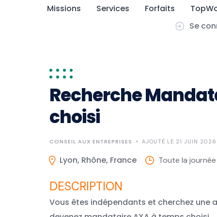
Skip
Missions
Services
Forfaits
TopWo
to
Se con
content
Recherche Mandata
choisi
CONSEIL AUX ENTREPRISES
AJOUTÉ LE 21 JUIN 2026
Lyon, Rhône, France
Toute la journée
Vous êtes indépendants et cherchez une a
devenez mandataire AXA à temps choisi.