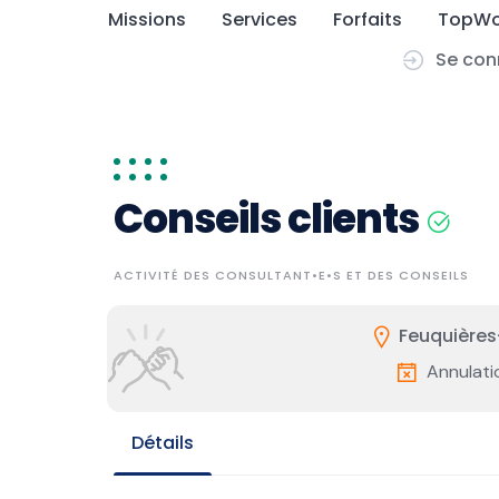
Skip
Missions
Services
Forfaits
TopWo
to
Se con
content
Conseils clients
ACTIVITÉ DES CONSULTANT•E•S ET DES CONSEILS
Feuquière
Annulati
Détails