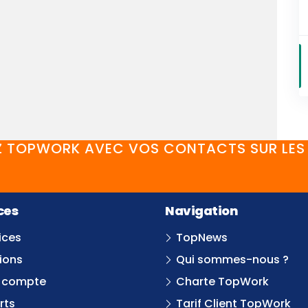
 TOPWORK AVEC VOS CONTACTS SUR LES 
FaceBook
YouTube
Twitter
LinkedIn
Instagram
Discord
ces
Navigation
ices
TopNews
ions
Qui sommes-nous ?
 compte
Charte TopWork
rts
Tarif Client TopWork