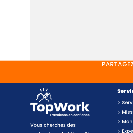
PARTAGEZ
Servi
Serv
Miss
Mon
Vous cherchez des
Expe