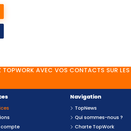
 TOPWORK AVEC VOS CONTACTS SUR LES 
FaceBook
YouTube
Twitter
LinkedIn
Instagram
Discord
ces
Navigation
ices
TopNews
ions
Qui sommes-nous ?
 compte
Charte TopWork