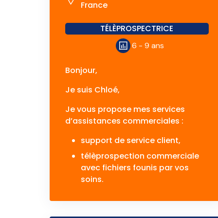
France
TÉLÈPROSPECTRICE
6 - 9 ans
Bonjour,
Je suis Chloé,
Je vous propose mes services
d’assistances commerciales :
support de service client,
télèprospection commerciale
avec fichiers founis par vos
soins.