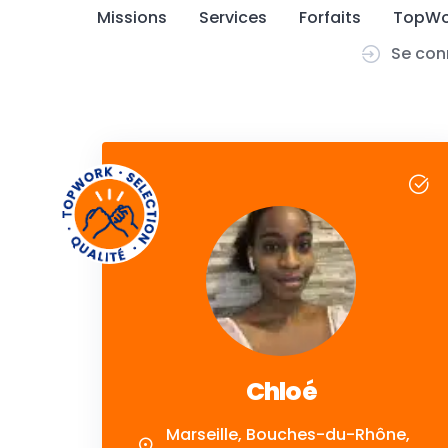
Skip
Missions
Services
Forfaits
TopWo
to
Se con
content
Chloé
Marseille, Bouches-du-Rhône,