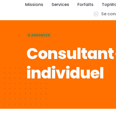
Missions
Services
Forfaits
TopWo
Se con
Skip
to
content
6 ANNONCES
Consultan
individuel