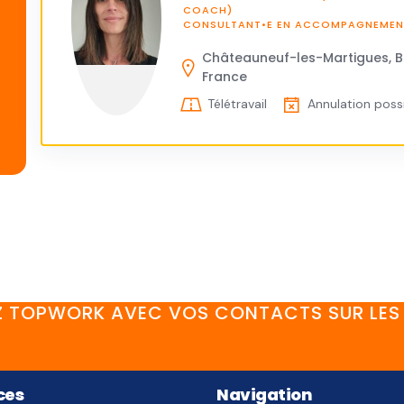
COACH)
CONSULTANT•E EN ACCOMPAGNEMENT
Châteauneuf-les-Martigues, 
France
Télétravail
Annulation possi
 TOPWORK AVEC VOS CONTACTS SUR LES 
FaceBook
YouTube
Twitter
LinkedIn
Instagram
Discord
ces
Navigation