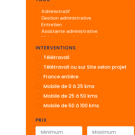
INTERVENTIONS
Télétravail
Télétravail ou sur Site selon projet
France entière
Mobile de 0 à 25 kms
Mobile de 25 à 50 kms
Mobile de 50 à 100 kms
PRIX