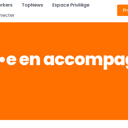
rkers
TopNews
Espace Privilège
Pr
necter
t•e en accomp