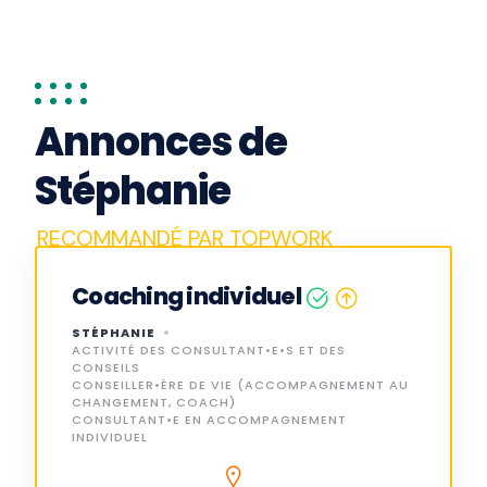
Annonces de
Stéphanie
Coaching individuel
STÉPHANIE
ACTIVITÉ DES CONSULTANT•E•S ET DES
CONSEILS
CONSEILLER•ÈRE DE VIE (ACCOMPAGNEMENT AU
CHANGEMENT, COACH)
CONSULTANT•E EN ACCOMPAGNEMENT
INDIVIDUEL