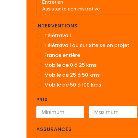
INTERVENTIONS
Télétravail
Télétravail ou sur Site selon projet
France entière
Mobile de 0 à 25 kms
Mobile de 25 à 50 kms
Mobile de 50 à 100 kms
PRIX
ASSURANCES