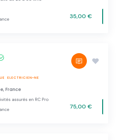
35,00 €
vance
UE
ELECTRICIEN•NE
e, France
ivités assurés en RC Pro
75,00 €
vance