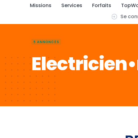
Missions
Services
Forfaits
TopWo
Se con
Skip
to
content
5 ANNONCES
Electricien