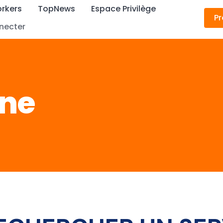
rkers
TopNews
Espace Privilège
Pr
necter
•ne