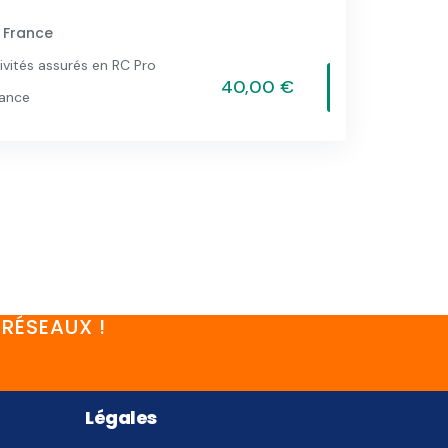
, France
ivités assurés en RC Pro
40,00 €
vance
RÉSEAUX !
Légales