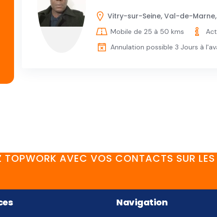
Vitry-sur-Seine, Val-de-Marne
Mobile de 25 à 50 kms
Act
Annulation possible 3 Jours à l'a
 TOPWORK AVEC VOS CONTACTS SUR LES 
FaceBook
YouTube
Twitter
LinkedIn
Instagram
Discord
ces
Navigation