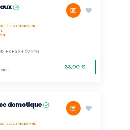
avaux
UE
ELECTRICIEN•NE
IS
ION
bile de 25 à 50 kms
33,00 €
vance
nce domotique
UE
ELECTRICIEN•NE