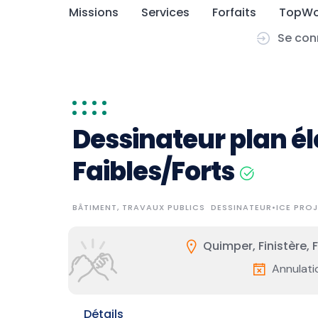
Skip
Missions
Services
Forfaits
TopWo
to
Se con
content
Dessinateur plan él
Faibles/Forts
BÂTIMENT, TRAVAUX PUBLICS
DESSINATEUR•ICE PROJ
Quimper, Finistère, 
Annulati
Détails