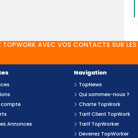
 TOPWORK AVEC VOS CONTACTS SUR LES 
FaceBook
YouTube
Twitter
LinkedIn
Instagram
Discord
ces
Navigation
ices
TopNews
ions
Qui sommes-nous ?
 compte
Charte TopWork
rts
Tarif Client TopWork
tes Annonces
Tarif TopWorker
Devenez TopWorker