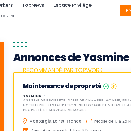
rkers
TopNews
Espace Privilège
Pr
necter
Annonces de Yasmine
Maintenance de propreté
YASMINE
AGENT•E DE PROPRETÉ
DAME DE CHAMBRE
HOMME/FEMM
HÔTELLERIE , RESTAURATION
NETTOYAGE DE VILLAS ET 
PROPRETÉ ET SERVICES ASSOCIÉS
Montargis, Loiret, France
Mobile de 0 à 25 
Annulation possible 1 Jour à l'avance