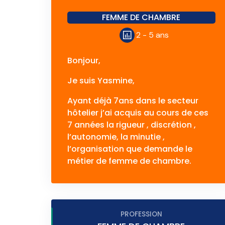
FEMME DE CHAMBRE
2 - 5 ans
Bonjour,
Je suis Yasmine,
Ayant déjà 7ans dans le secteur
hôtelier j’ai acquis au cours de ces
7 années la rigueur , discrétion ,
l’autonomie, la minutie ,
l’organisation que demande le
métier de femme de chambre.