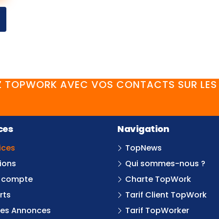
 TOPWORK AVEC VOS CONTACTS SUR LES 
FaceBook
YouTube
Twitter
LinkedIn
Instagram
Discord
ces
Navigation
ices
TopNews
ions
Qui sommes-nous ?
 compte
Charte TopWork
rts
Tarif Client TopWork
tes Annonces
Tarif TopWorker