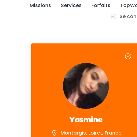
Skip
Missions
Services
Forfaits
TopWo
to
Se con
content
Yasmine
Montargis, Loiret, France