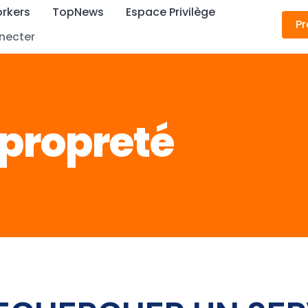
rkers
TopNews
Espace Privilège
Pr
necter
 propreté