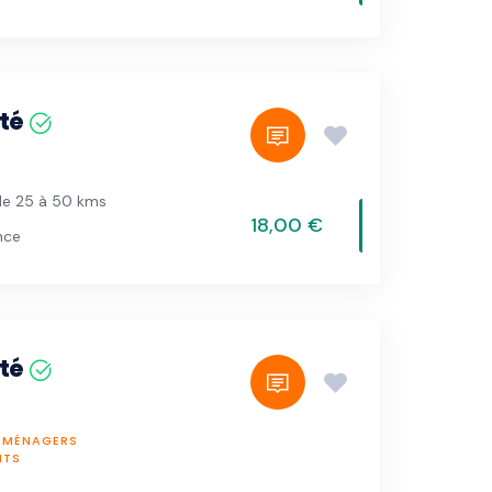
té
de 25 à 50 kms
18,00 €
nce
té
X MÉNAGERS
NTS