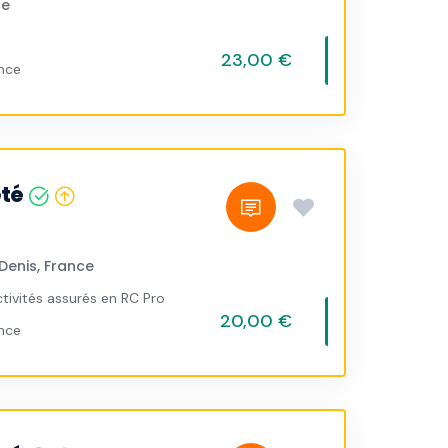
ce
23,00 €
ance
eté
Denis, France
tivités assurés en RC Pro
20,00 €
ance