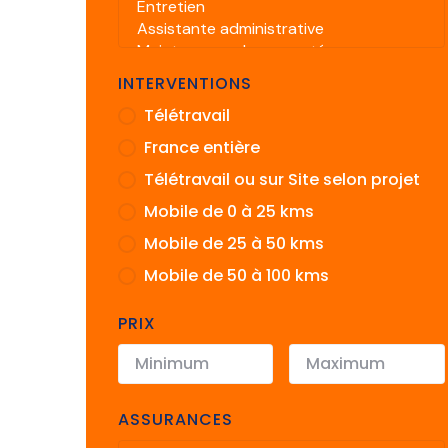
INTERVENTIONS
Télétravail
France entière
Télétravail ou sur Site selon projet
Mobile de 0 à 25 kms
Mobile de 25 à 50 kms
Mobile de 50 à 100 kms
PRIX
ASSURANCES