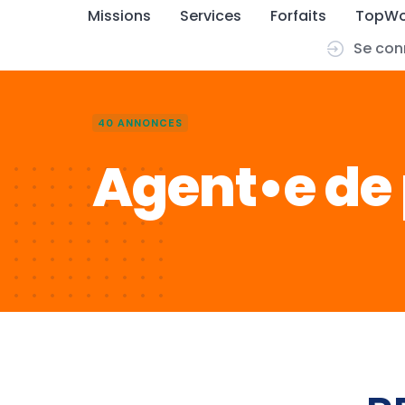
Missions
Services
Forfaits
TopWo
Se con
Skip
to
content
40 ANNONCES
Agent•e de