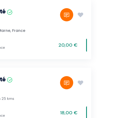
té
Marne, France
20,00 €
nce
té
à 25 kms
18,00 €
nce