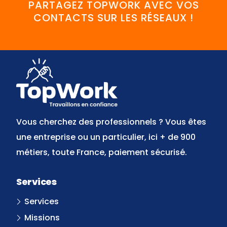
PARTAGEZ TOPWORK AVEC VOS
CONTACTS SUR LES RÉSEAUX !
FaceBook
YouTube
Twitter
LinkedIn
Instagram
Discord
Vous cherchez des professionnels ? Vous êtes
une entreprise ou un particulier, ici + de 900
métiers, toute France, paiement sécurisé.
Services
Services
Missions