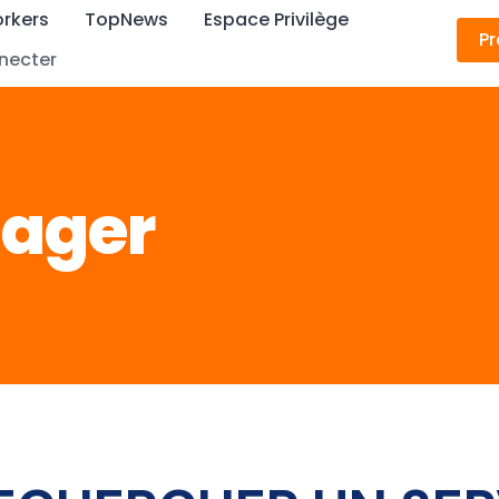
rkers
TopNews
Espace Privilège
Pr
necter
nager