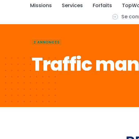
Missions
Services
Forfaits
TopWo
Se con
Skip
to
content
2 ANNONCES
Traffic ma