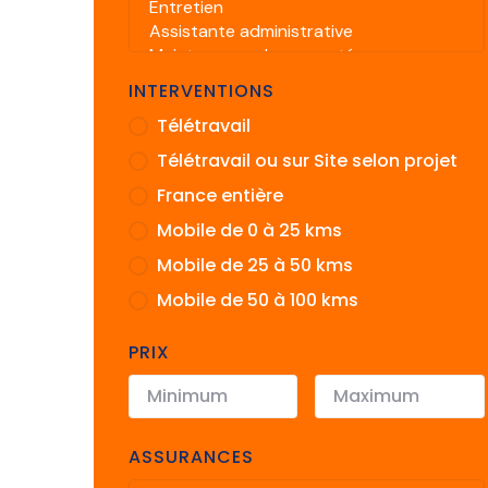
INTERVENTIONS
Télétravail
Télétravail ou sur Site selon projet
France entière
Mobile de 0 à 25 kms
Mobile de 25 à 50 kms
Mobile de 50 à 100 kms
PRIX
ASSURANCES