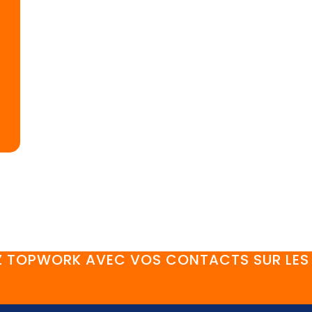
 TOPWORK AVEC VOS CONTACTS SUR LES 
FaceBook
YouTube
Twitter
LinkedIn
Instagram
Discord