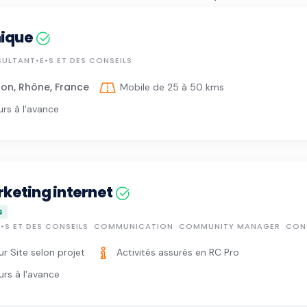
n.
ique
our les affaires et la gestion.
SULTANT•E•S ET DES CONSEILS
on, Rhône, France
Mobile de 25 à 50 kms
urs à l'avance
keting internet
S
•S ET DES CONSEILS
COMMUNICATION
COMMUNITY MANAGER
CONS
ur Site selon projet
Activités assurés en RC Pro
urs à l'avance