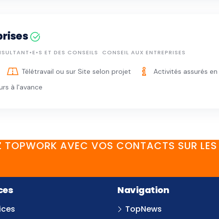
prises
NSULTANT•E•S ET DES CONSEILS
CONSEIL AUX ENTREPRISES
Télétravail ou sur Site selon projet
Activités assurés en
urs à l'avance
 TOPWORK AVEC VOS CONTACTS SUR LES 
FaceBook
YouTube
Twitter
LinkedIn
Instagram
Discord
ces
Navigation
ices
TopNews