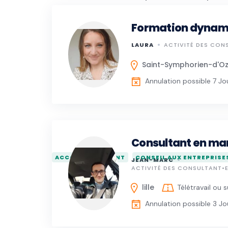
culturelle, digital marketing et restauratio
Formation dynam
Je vous propose mes services de conseils p
LAURA
ACTIVITÉ DES CON
Contactez-moi !
Saint-Symphorien-d'Oz
Annulation possible 7 Jo
Consultant en mar
ACCOMPAGNEMENT
CONSEIL AUX ENTREPRISE
JEAN-MARC
ACTIVITÉ DES CONSULTANT•E
lille
Télétravail ou s
Annulation possible 3 Jo