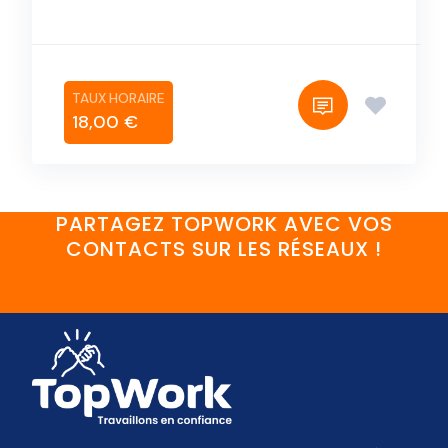
18,00 €
PARTAGEZ TOPWORK AVEC VOS
CONTACTS SUR LES RÉSEAUX !
FaceBook
YouTube
Twitter
LinkedIn
Instagram
Discord